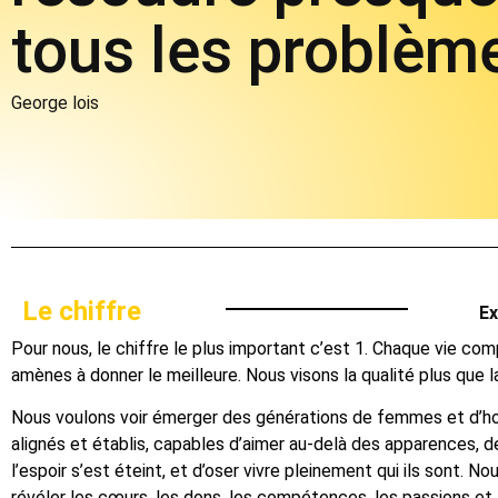
tous les problèm
George lois
Le chiffre
Ex
i
« Merci à vous tous pour cette opportun
Pour nous, le chiffre le plus important c’est 1. Chaque vie co
amènes à donner le meilleure. Nous visons la qualité plus que l
e et
nous avez offerte généreusement de po
e
cette formation, qui permet de laisser fai
Nous voulons voir émerger des générations de femmes et d’h
alignés et établis, capables d’aimer au-delà des apparences, de
ipe
en soi, faire le point, s’ouvrir à une plus 
l’espoir s’est éteint, et d’oser vivre pleinement qui ils sont. N
»
révéler les cœurs, les dons, les compétences, les passions et 