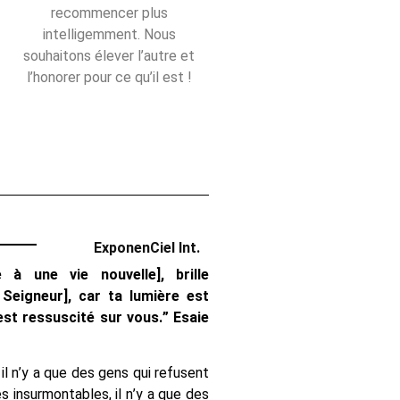
recommencer plus
intelligemment. Nous
souhaitons élever l’autre et
l’honorer pour ce qu’il est !
ExponenCiel Int.
e à une vie nouvelle], brille
u Seigneur], car ta lumière est
 est ressuscité sur vous.” Esaie
 il n’y a que des gens qui refusent
es insurmontables, il n’y a que des