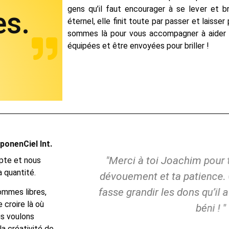
gens qu’il faut encourager à se lever et br
es.
éternel, elle finit toute par passer et laisser
sommes là pour vous accompagner à aider d
équipées et être envoyées pour briller !
ponenCiel Int.
ité que vous
"Merci à toi Joachim pour t
mpte et nous
a quantité.
uvoir suivre
dévouement et ta patience. 
re un travail
fasse grandir les dons qu’il a
ommes libres,
 croire là où
grande liberté
béni ! "
ous voulons
la créativité de