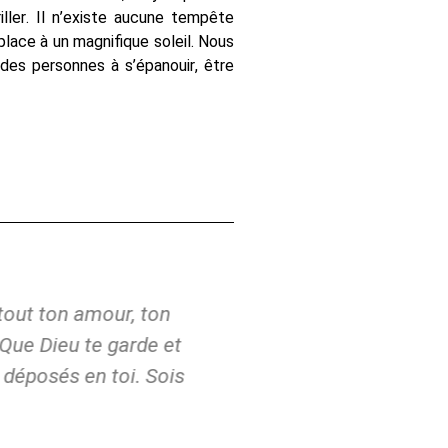
iller. Il n’existe aucune tempête
 place à un magnifique soleil. Nous
es personnes à s’épanouir, être
out ton amour, ton
"Merci à toi Joach
Que Dieu te garde et
travail et de partage
 déposés en toi. Sois
être une bénédiction 
c