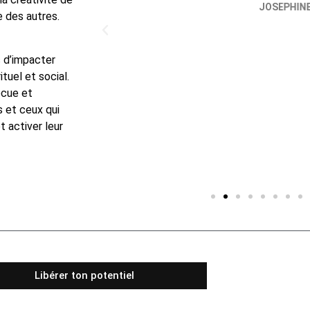
JOSEPHINE
e des autres.
s d’impacter
tuel et social.
écue et
s et ceux qui
t activer leur
Libérer ton potentiel